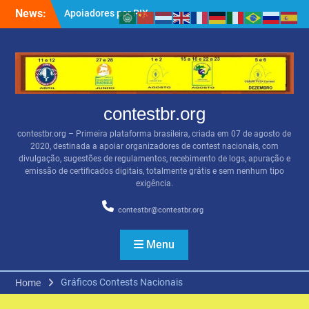
Skip
News:
Apoiadores por PIX
to
BSBVHF – Resultados
content
anteriores
QRZ.COM
contestbr.org
contestbr.org – Primeira plataforma brasileira, criada em 07 de agosto de
2020, destinada a apoiar organizadores de contest nacionais, com
divulgação, sugestões de regulamentos, recebimento de logs, apuração e
emissão de certificados digitais, totalmente grátis e sem nenhum tipo
exigência.
contestbr@contestbr.org
Menu
Gráficos Contests Nacionais
Home