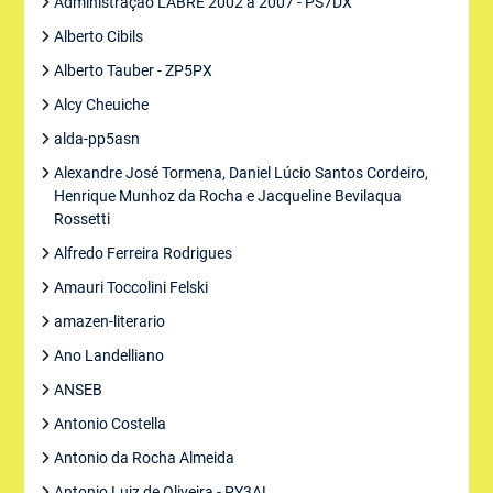
Administração LABRE 2002 a 2007 - PS7DX
Alberto Cibils
Alberto Tauber - ZP5PX
Alcy Cheuiche
alda-pp5asn
Alexandre José Tormena, Daniel Lúcio Santos Cordeiro,
Henrique Munhoz da Rocha e Jacqueline Bevilaqua
Rossetti
Alfredo Ferreira Rodrigues
Amauri Toccolini Felski
amazen-literario
Ano Landelliano
ANSEB
Antonio Costella
Antonio da Rocha Almeida
Antonio Luiz de Oliveira - PY3AL