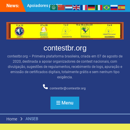
Skip
News:
BSBVHF – Resultados
to
anteriores
content
QRZ.COM
Apoiadores por PIX
contestbr.org
contestbr.org – Primeira plataforma brasileira, criada em 07 de agosto de
2020, destinada a apoiar organizadores de contest nacionais, com
divulgação, sugestões de regulamentos, recebimento de logs, apuração e
emissão de certificados digitais, totalmente grátis e sem nenhum tipo
exigência.
contestbr@contestbr.org
Menu
ANSEB
Home