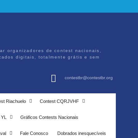
iar organizadores de contest nacionais,
ados digitais, totalmente grátis e sem
contestbr@contestbr.org
st Riachuelo
Contest CQRJVHF
 YL
Gráficos Contests Nacionais
val
Fale Conosco
Dobrados inesquecíveis