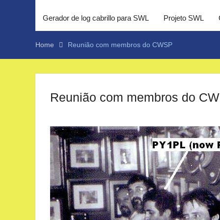
Gerador de log cabrillo para SWL
Projeto SWL
Home
Reunião com membros do CWSP
Reunião com membros do C