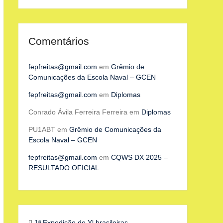
Comentários
fepfreitas@gmail.com
em
Grêmio de
Comunicações da Escola Naval – GCEN
fepfreitas@gmail.com
em
Diplomas
Conrado Ávila Ferreira Ferreira
em
Diplomas
PU1ABT
em
Grêmio de Comunicações da
Escola Naval – GCEN
fepfreitas@gmail.com
em
CQWS DX 2025 –
RESULTADO OFICIAL
1ª Expedição de Yl brasileiras