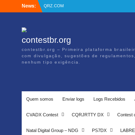
Skip
News:
QRZ.COM
to
Apoiadores por PIX
content
BSBVHF – Resultados anteriores
contestbr.org
contestbr.org – Primeira plataforma brasile
com divulgação, sugestões de regulamentos, 
nenhum tipo exigência.
Quem somos
Enviar logs
Logs Recebidos
CVADX Contest
CQRJRTTY DX
Contest 
Natal Digital Group – NDG
PS7DX
LABRE