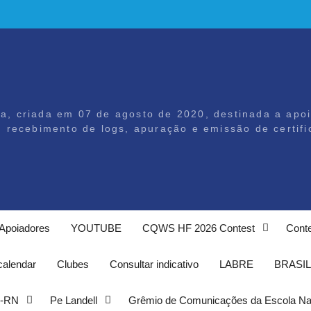
ira, criada em 07 de agosto de 2020, destinada a apo
recebimento de logs, apuração e emissão de certific
Apoiadores
YOUTUBE
CQWS HF 2026 Contest
Conte
calendar
Clubes
Consultar indicativo
LABRE
BRASIL
-RN
Pe Landell
Grêmio de Comunicações da Escola Na