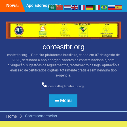
Skip
News:
BSBVHF – Resultados
to
anteriores
content
QRZ.COM
Apoiadores por PIX
contestbr.org
contestbr.org – Primeira plataforma brasileira, criada em 07 de agosto de
2020, destinada a apoiar organizadores de contest nacionais, com
divulgação, sugestões de regulamentos, recebimento de logs, apuração e
emissão de certificados digitais, totalmente grátis e sem nenhum tipo
exigência.
contestbr@contestbr.org
Menu
Correspondencias
Home