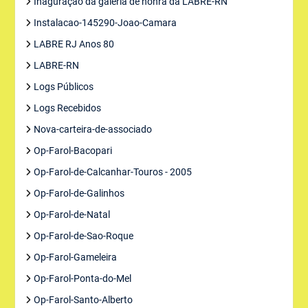
Inaguração da galeria de honra da LABRE-RN
Instalacao-145290-Joao-Camara
LABRE RJ Anos 80
LABRE-RN
Logs Públicos
Logs Recebidos
Nova-carteira-de-associado
Op-Farol-Bacopari
Op-Farol-de-Calcanhar-Touros - 2005
Op-Farol-de-Galinhos
Op-Farol-de-Natal
Op-Farol-de-Sao-Roque
Op-Farol-Gameleira
Op-Farol-Ponta-do-Mel
Op-Farol-Santo-Alberto