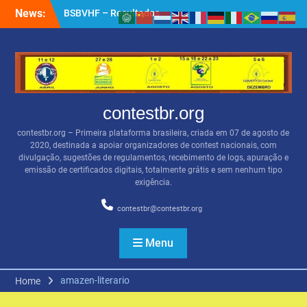
Skip
News:
BSBVHF – Resultados
to
anteriores
content
QRZ.COM
Apoiadores por PIX
contestbr.org
contestbr.org – Primeira plataforma brasileira, criada em 07 de agosto de
2020, destinada a apoiar organizadores de contest nacionais, com
divulgação, sugestões de regulamentos, recebimento de logs, apuração e
emissão de certificados digitais, totalmente grátis e sem nenhum tipo
exigência.
contestbr@contestbr.org
Menu
amazen-literario
Home