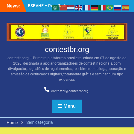
Skip
News:
BSBVHF – Resultados
to
anteriores
content
QRZ.COM
Apoiadores por PIX
contestbr.org
contestbr.org – Primeira plataforma brasileira, criada em 07 de agosto de
2020, destinada a apoiar organizadores de contest nacionais, com
divulgação, sugestões de regulamentos, recebimento de logs, apuração e
emissão de certificados digitais, totalmente grátis e sem nenhum tipo
exigência.
contestbr@contestbr.org
Menu
Sem categoria
Home