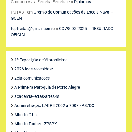
Conrado Ávila Ferreira Ferreira
em
Diplomas
PU1ABT
em
Grêmio de Comunicações da Escola Naval –
GCEN
fepfreitas@gmail.com
em
CQWS DX 2025 – RESULTADO
OFICIAL
1ª Expedição de Yl brasileiras
2026-logs-recebidos/
2cia-comunicacoes
A Primeira Paróquia de Porto Alegre
academia-letras-artes-rs
Administração LABRE 2002 a 2007 - PS7DX
Alberto Cibils
Alberto Tauber - ZP5PX