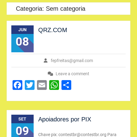
Categoria:
Sem categoria
QRZ.COM
JUN
08
fepfreitas@gmail.com
Leave a comment
Facebook
Twitter
Email
WhatsApp
Share
Apoiadores por PIX
SET
09
Chave pix: contestbr@contestbr.org Para