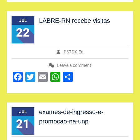
LABRE-RN recebe visitas
JUL
22
PS7DX-Ed
Leave a comment
Facebook
Twitter
Email
WhatsApp
Share
exames-de-ingresso-e-
JUL
21
promocao-na-unp