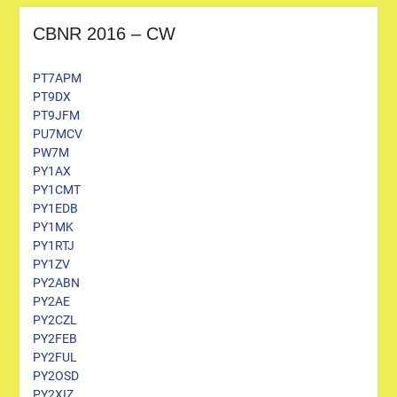
CBNR 2016 – CW
PT7APM
PT9DX
PT9JFM
PU7MCV
PW7M
PY1AX
PY1CMT
PY1EDB
PY1MK
PY1RTJ
PY1ZV
PY2ABN
PY2AE
PY2CZL
PY2FEB
PY2FUL
PY2OSD
PY2XIZ