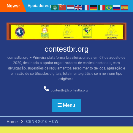
Skip
News:
BSBVHF – Resultados
to
anteriores
content
QRZ.COM
Apoiadores por PIX
contestbr.org
contestbr.org – Primeira plataforma brasileira, criada em 07 de agosto de
2020, destinada a apoiar organizadores de contest nacionais, com
divulgação, sugestões de regulamentos, recebimento de logs, apuração e
emissão de certificados digitais, totalmente grátis e sem nenhum tipo
exigência.
contestbr@contestbr.org
Menu
CBNR 2016 – CW
Home