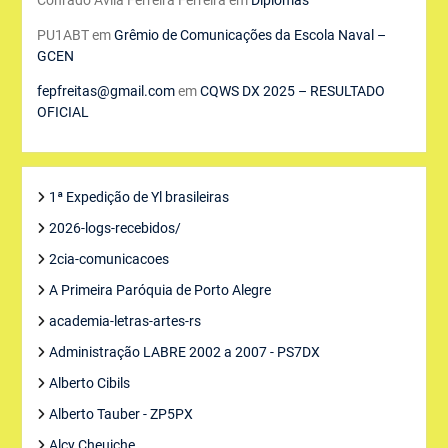
Conrado Ávila Ferreira Ferreira
em
Diplomas
PU1ABT
em
Grêmio de Comunicações da Escola Naval –
GCEN
fepfreitas@gmail.com
em
CQWS DX 2025 – RESULTADO
OFICIAL
1ª Expedição de Yl brasileiras
2026-logs-recebidos/
2cia-comunicacoes
A Primeira Paróquia de Porto Alegre
academia-letras-artes-rs
Administração LABRE 2002 a 2007 - PS7DX
Alberto Cibils
Alberto Tauber - ZP5PX
Alcy Cheuiche