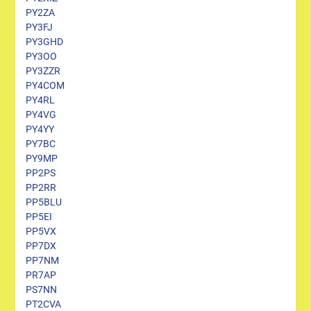
PY2ZA
PY3FJ
PY3GHD
PY3OO
PY3ZZR
PY4COM
PY4RL
PY4VG
PY4YY
PY7BC
PY9MP
PP2PS
PP2RR
PP5BLU
PP5EI
PP5VX
PP7DX
PP7NM
PR7AP
PS7NN
PT2CVA