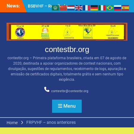
Skip
News:
BSBVHF – Resultados
to
anteriores
content
QRZ.COM
Apoiadores por PIX
contestbr.org
contestbr.org – Primeira plataforma brasileira, criada em 07 de agosto de
2020, destinada a apoiar organizadores de contest nacionais, com
divulgação, sugestões de regulamentos, recebimento de logs, apuração e
emissão de certificados digitais, totalmente grátis e sem nenhum tipo
exigência.
contestbr@contestbr.org
Menu
FRPVHF – anos anteriores
Home