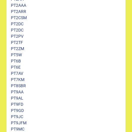
PT2AAA
PT2ARR
PT2CSM
PT2DC
PT2DC
PT2PV
PT2TF
PT2ZM
PT5W
PT6B
PT6E
PT7AV
PT7KM
PT8SBR
PT9AA
PT9AL
PT9FD
PT9GD
PT9JC
PT9JFM
PT9MC