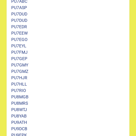
PU7ABC
PU7ASP
PU7DUD
PU7DUD
PU7EDR
PU7EEW
PU7EGO
PU7EYL
PU7FMJ
PU7GEP
PU7GMY
PU7GMZ
PU7HJR
PU7HLL
PU7RIO
PU8MGB
PU8MRS
PU8WTJ
PU8YAB
PU9ATH
PU9DCB
PU9FPK