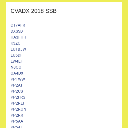
CVADX 2018 SSB
CT7AFR
DXSSB
HA3FHH
K3ZO
LU1BJW
LU5DF
LW4EF
N8OO
OA4DX
PP1WW
PP2AT
PP2CS
PP2FRS
PP2REI
PP2RON
PP2RR
PP5AA
PP5AI