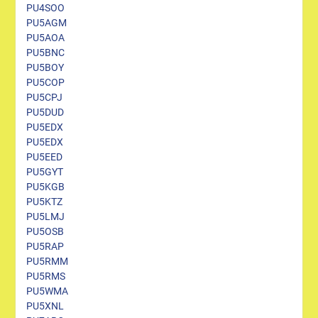
PU4SOO
PU5AGM
PU5AOA
PU5BNC
PU5BOY
PU5COP
PU5CPJ
PU5DUD
PU5EDX
PU5EDX
PU5EED
PU5GYT
PU5KGB
PU5KTZ
PU5LMJ
PU5OSB
PU5RAP
PU5RMM
PU5RMS
PU5WMA
PU5XNL