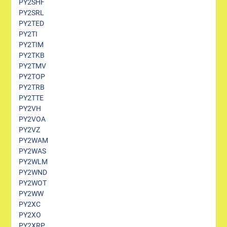
PY2SHF
PY2SRL
PY2TED
PY2TI
PY2TIM
PY2TKB
PY2TMV
PY2TOP
PY2TRB
PY2TTE
PY2VH
PY2VOA
PY2VZ
PY2WAM
PY2WAS
PY2WLM
PY2WND
PY2WOT
PY2WW
PY2XC
PY2XO
PY2XRP