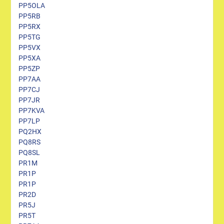
PP5OLA
PP5RB
PP5RX
PP5TG
PP5VX
PP5XA
PP5ZP
PP7AA
PP7CJ
PP7JR
PP7KVA
PP7LP
PQ2HX
PQ8RS
PQ8SL
PR1M
PR1P
PR1P
PR2D
PR5J
PR5T