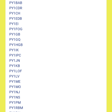
PY1BAB
PY1CDR
PY1CH
PY1EDB
PY1EI
PY1FOG
PY1GB
PY1GQ
PY1HGB
PY1IK
PY1IPC
PY1JN
PY1KB
PY1LOF
PY1LV
PY1ME
PY1MO
PY1NJ
PY1NS
PY1PM
PY1RBM