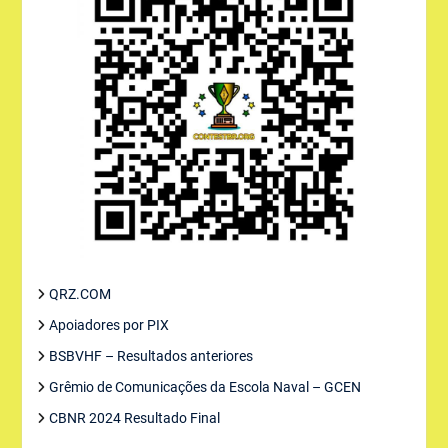
QRZ.COM
Apoiadores por PIX
BSBVHF – Resultados anteriores
Grêmio de Comunicações da Escola Naval – GCEN
CBNR 2024 Resultado Final