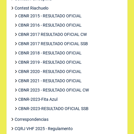
Contest Riachuelo
CBNR 2015 - RESULTADO OFICIAL
CBNR 2016 - RESULTADO OFICIAL
CBNR 2017 RESULTADO OFICIAL CW
CBNR 2017 RESULTADO OFICIAL SSB
CBNR 2018 - RESULTADO OFICIAL
CBNR 2019 - RESULTADO OFICIAL
CBNR 2020 - RESULTADO OFICIAL
CBNR 2021 - RESULTADO OFICIAL
CBNR 2023 - RESULTADO OFICIAL CW
CBNR-2023-Fita Azul
CBNR-2023-RESULTADO OFICIAL SSB
Correspondencias
CQRJ VHF 2025 - Regulamento