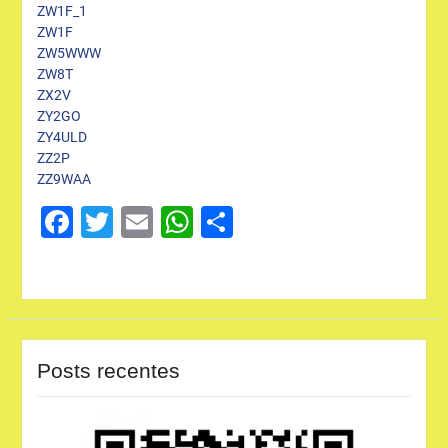
ZW1F_1
ZW1F
ZW5WWW
ZW8T
ZX2V
ZY2GO
ZY4ULD
ZZ2P
ZZ9WAA
Facebook
Twitter
Email
WhatsApp
Share
Posts recentes