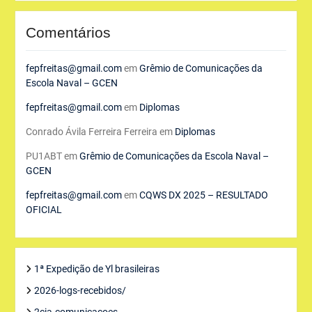
Comentários
fepfreitas@gmail.com
em
Grêmio de Comunicações da
Escola Naval – GCEN
fepfreitas@gmail.com
em
Diplomas
Conrado Ávila Ferreira Ferreira
em
Diplomas
PU1ABT
em
Grêmio de Comunicações da Escola Naval –
GCEN
fepfreitas@gmail.com
em
CQWS DX 2025 – RESULTADO
OFICIAL
1ª Expedição de Yl brasileiras
2026-logs-recebidos/