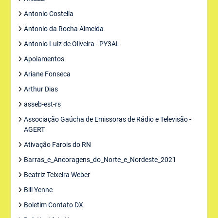
Antonio Costella
Antonio da Rocha Almeida
Antonio Luiz de Oliveira - PY3AL
Apoiamentos
Ariane Fonseca
Arthur Dias
asseb-est-rs
Associação Gaúcha de Emissoras de Rádio e Televisão -
AGERT
Ativação Farois do RN
Barras_e_Ancoragens_do_Norte_e_Nordeste_2021
Beatriz Teixeira Weber
Bill Yenne
Boletim Contato DX