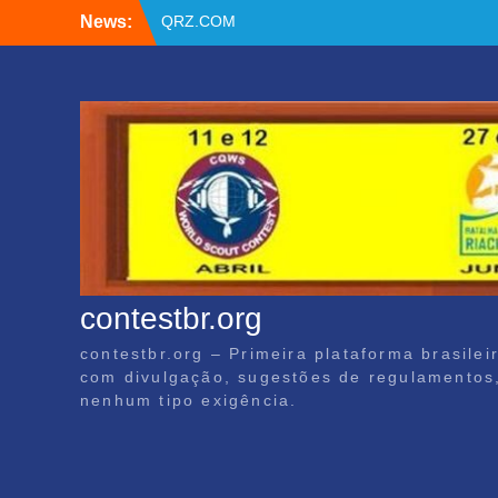
Skip
News:
QRZ.COM
to
Apoiadores por PIX
content
BSBVHF – Resultados anteriores
contestbr.org
contestbr.org – Primeira plataforma brasile
com divulgação, sugestões de regulamentos, 
nenhum tipo exigência.