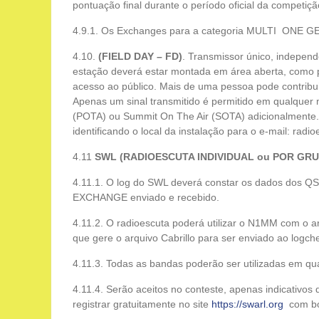
pontuação final durante o período oficial da competi
4.9.1. Os Exchanges para a categoria MULTI ONE G
4.10.
(FIELD DAY – FD)
. Transmissor único, independ
estação deverá estar montada em área aberta, como pr
acesso ao público. Mais de uma pessoa pode contribuir
Apenas um sinal transmitido é permitido em qualquer
(POTA) ou Summit On The Air (SOTA) adicionalmente. 
identificando o local da instalação para o e-mail: rad
4.11
SWL (RADIOESCUTA INDIVIDUAL ou POR GR
4.11.1. O log do SWL deverá constar os dados dos 
EXCHANGE enviado e recebido.
4.11.2. O radioescuta poderá utilizar o N1MM com 
que gere o arquivo Cabrillo para ser enviado ao logch
4.11.3. Todas as bandas poderão ser utilizadas em q
4.11.4. Serão aceitos no conteste, apenas indicativo
registrar gratuitamente no site
https://swarl.org
com bo