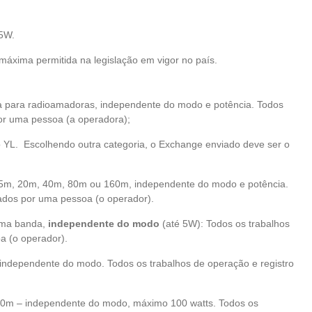
 5W.
máxima permitida na legislação em vigor no país.
va para radioamadoras, independente do modo e potência. Todos
por uma pessoa (a operadora);
 YL. Escolhendo outra categoria, o Exchange enviado deve ser o
5m, 20m, 40m, 80m ou 160m, independente do modo e potência.
tados por uma pessoa (o operador).
uma banda,
independente do modo
(até 5W): Todos os trabalhos
a (o operador).
independente do modo. Todos os trabalhos de operação e registro
0m – independente do modo, máximo 100 watts. Todos os