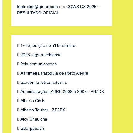
fepfreitas@gmail.com
em
CQWS DX 2025 –
RESULTADO OFICIAL
1ª Expedição de Yl brasileiras
2026-logs-recebidos/
2cia-comunicacoes
A Primeira Paróquia de Porto Alegre
academia-letras-artes-rs
Administração LABRE 2002 a 2007 - PS7DX
Alberto Cibils
Alberto Tauber - ZP5PX
Alcy Cheuiche
alda-pp5asn