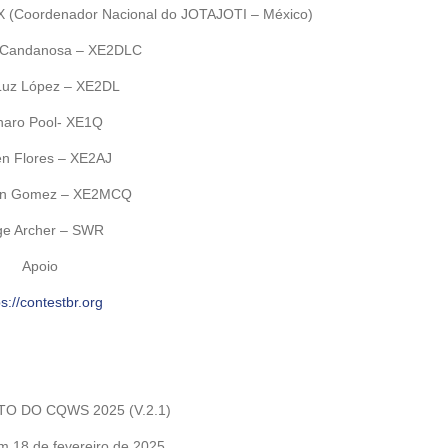
 (Coordenador Nacional do JOTAJOTI – México)
 Candanosa – XE2DLC
Luz López – XE2DL
aro Pool- XE1Q
n Flores – XE2AJ
zin Gomez – XE2MCQ
ge Archer – SWR
Apoio
ps://contestbr.org
 DO CQWS 2025 (V.2.1)
m 18 de fevereiro de 2025