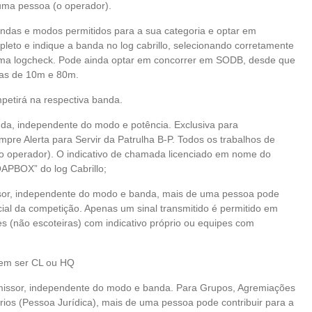
 uma pessoa (o operador).
ndas e modos permitidos para a sua categoria e optar em
leto e indique a banda no log cabrillo, selecionando corretamente
orma logcheck. Pode ainda optar em concorrer em SODB, desde que
das de 10m e 80m.
etirá na respectiva banda.
a, independente do modo e potência. Exclusiva para
pre Alerta para Servir da Patrulha B-P. Todos os trabalhos de
o operador). O indicativo de chamada licenciado em nome do
OAPBOX” do log Cabrillo;
sor, independente do modo e banda, mais de uma pessoa pode
icial da competição. Apenas um sinal transmitido é permitido em
s (não escoteiras) com indicativo próprio ou equipes com
vem ser CL ou HQ
smissor, independente do modo e banda. Para Grupos, Agremiações
rios (Pessoa Jurídica), mais de uma pessoa pode contribuir para a