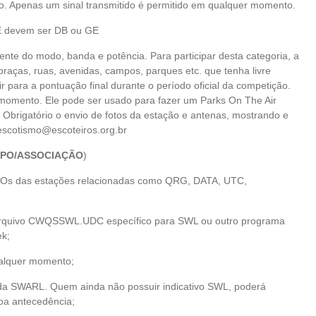
ção. Apenas um sinal transmitido é permitido em qualquer momento.
E devem ser DB ou GE
ente do modo, banda e potência. Para participar desta categoria, a
aças, ruas, avenidas, campos, parques etc. que tenha livre
 para a pontuação final durante o período oficial da competição.
 momento. Ele pode ser usado para fazer um Parks On The Air
Obrigatório o envio de fotos da estação e antenas, mostrando e
ioescotismo@escoteiros.org.br
UPO/ASSOCIAÇÃO
)
QSOs das estações relacionadas como QRG, DATA, UTC,
o arquivo CWQSSWL.UDC específico para SWL ou outro programa
ek;
ualquer momento;
s da SWARL. Quem ainda não possuir indicativo SWL, poderá
a antecedência;