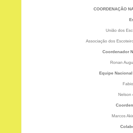
COORDENAÇÃO NA
Es
União dos Esco
Associação dos Escoteir
Coordenador N
Ronan Augu
Equipe Naciona
Fabi
Nelson
Coorden
Marcos Ak
Colab