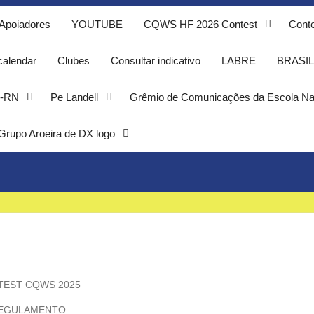
Apoiadores
YOUTUBE
CQWS HF 2026 Contest
Conte
calendar
Clubes
Consultar indicativo
LABRE
BRASIL
-RN
Pe Landell
Grêmio de Comunicações da Escola Na
Grupo Aroeira de DX logo
EST CQWS 2025
EGULAMENTO