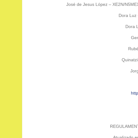
José de Jesus López – XE2N/N5MEX
Dora Luz
Dora 
Gen
Rubé
Quinat
Jor
htt
REGULAMENTO
Atualizado e