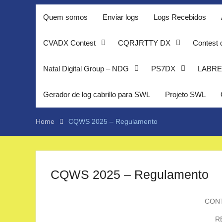
Quem somos
Enviar logs
Logs Recebidos
CVADX Contest
CQRJRTTY DX
Contest 
Natal Digital Group – NDG
PS7DX
LABRE
Gerador de log cabrillo para SWL
Projeto SWL
Home
CQWS 2025 – Regulamento
CQWS 2025 – Regulamento
CONT
R