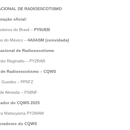
CIONAL DE RADIOESCOTISMO
tação oficial:
teiros do Brasil –
PY5UEB
os do México –
4A0ASM (convidada)
acional de Radioescotismo
sto Reginatto – PY2RAR
l de Radioescotismo – CQWS
o Guedes – PP5FZ
 de Almeida – PS8NF
ador do CQWS 2025
ira Matsuyama PY2MAM
oradores do CQWS