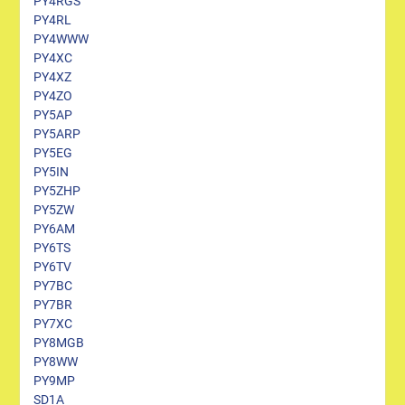
PY4RGS
PY4RL
PY4WWW
PY4XC
PY4XZ
PY4ZO
PY5AP
PY5ARP
PY5EG
PY5IN
PY5ZHP
PY5ZW
PY6AM
PY6TS
PY6TV
PY7BC
PY7BR
PY7XC
PY8MGB
PY8WW
PY9MP
SD1A