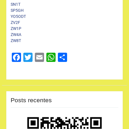
SN1T
SP5GH
YO5ODT
ZV2F
ZW1P
ZW4A
ZW8T
Facebook
Twitter
Email
WhatsApp
Share
Posts recentes