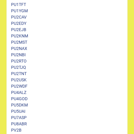
PU1TFT
PU1YGM
PU2CAV
PU2EDY
PU2EJB
PU2KNM
PU2MST
PU2NAX
PU2NBI
PU2RTO
PU2TJQ
PU2TNT
PU2USK
PU2WDF
PU4ALZ
PU4GOD
PU5DKM
PU5UAI
PU7ASP
PU8ABR
PV2B