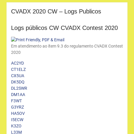
CVADX 2020 CW – Logs Publicos
Logs públicos CW CVADX Contest 2020
Em atendimento ao ítem 9.3 do regulamento CVADX Contest
2020
AC2YD
CT1ELZ
CX5UA
DK5DQ
DL2SWR
DM1AA
F3WT
G3YRZ
HA5OV
I5ECW
K3ZO
L33M