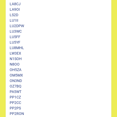
LA8CJ
LA9OI
LS2D
LU1II
LU2DPW
LU3WC
LU5FF
LU5YF
LU8MHL
LW3EX
N1SOH
N8OO
OH5ZA
OM5MX
ON3ND
OZ7BQ
PA5WT
PP1CZ
PP2CC
PP2PS
PP2RON