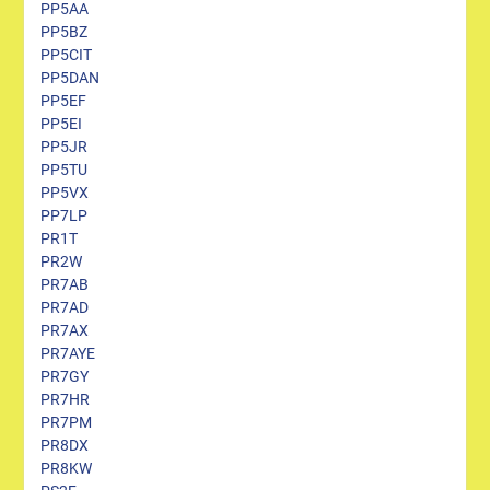
PP5AA
PP5BZ
PP5CIT
PP5DAN
PP5EF
PP5EI
PP5JR
PP5TU
PP5VX
PP7LP
PR1T
PR2W
PR7AB
PR7AD
PR7AX
PR7AYE
PR7GY
PR7HR
PR7PM
PR8DX
PR8KW