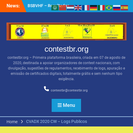
Skip
News:
BSBVHF – Resultados
to
anteriores
content
QRZ.COM
Apoiadores por PIX
contestbr.org
contestbr.org – Primeira plataforma brasileira, criada em 07 de agosto de
2020, destinada a apoiar organizadores de contest nacionais, com
divulgação, sugestões de regulamentos, recebimento de logs, apuração e
emissão de certificados digitais, totalmente grátis e sem nenhum tipo
exigência.
contestbr@contestbr.org
Menu
CVADX 2020 CW – Logs Publicos
Home