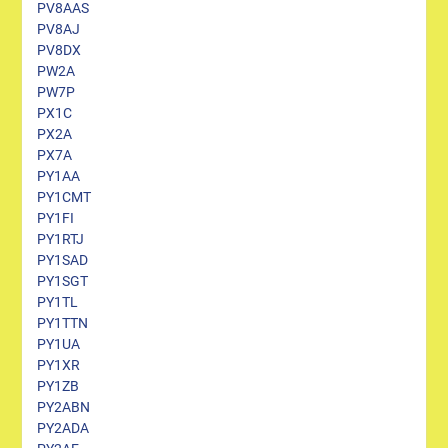
PV8AAS
PV8AJ
PV8DX
PW2A
PW7P
PX1C
PX2A
PX7A
PY1AA
PY1CMT
PY1FI
PY1RTJ
PY1SAD
PY1SGT
PY1TL
PY1TTN
PY1UA
PY1XR
PY1ZB
PY2ABN
PY2ADA